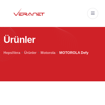
Ü
r
ü
n
l
e
r
HepsiVera
>
Ürünler
>
Motorola
>
MOTOROLA Defy