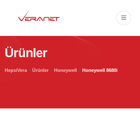
Ü
r
ü
n
l
e
r
HepsiVera
>
Ürünler
>
Honeywell
>
Honeywell 8680i