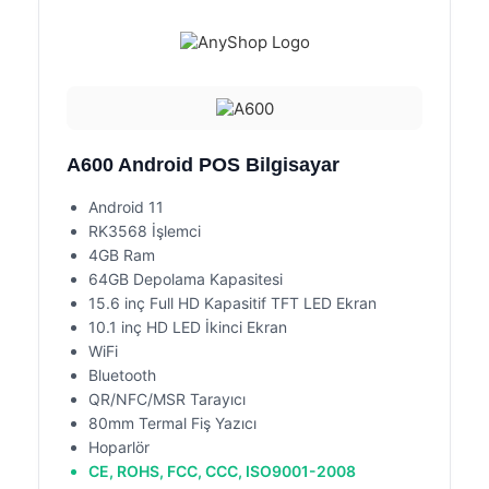
A600 Android POS Bilgisayar
Android 11
RK3568 İşlemci
4GB Ram
64GB Depolama Kapasitesi
15.6 inç Full HD Kapasitif TFT LED Ekran
10.1 inç HD LED İkinci Ekran
WiFi
Bluetooth
QR/NFC/MSR Tarayıcı
80mm Termal Fiş Yazıcı
Hoparlör
CE, ROHS, FCC, CCC, ISO9001-2008