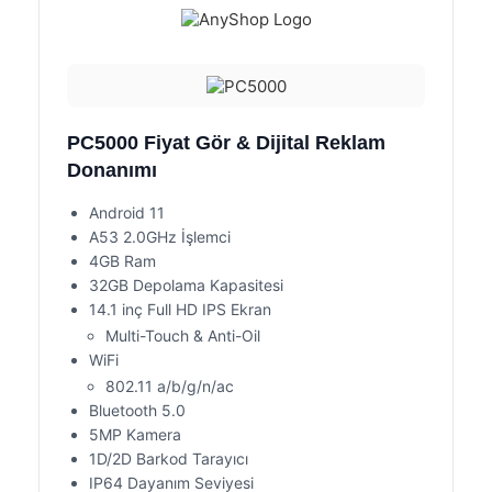
PC5000 Fiyat Gör & Dijital Reklam
Donanımı
Android 11
A53 2.0GHz İşlemci
4GB Ram
32GB Depolama Kapasitesi
14.1 inç Full HD IPS Ekran
Multi-Touch & Anti-Oil
WiFi
802.11 a/b/g/n/ac
Bluetooth 5.0
5MP Kamera
1D/2D Barkod Tarayıcı
IP64 Dayanım Seviyesi