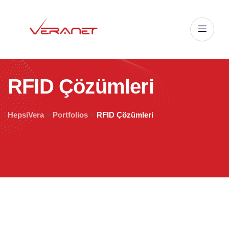
R
F
I
D
Ç
ö
z
ü
m
l
e
r
i
HepsiVera
>
Portfolios
>
RFID Çözümleri