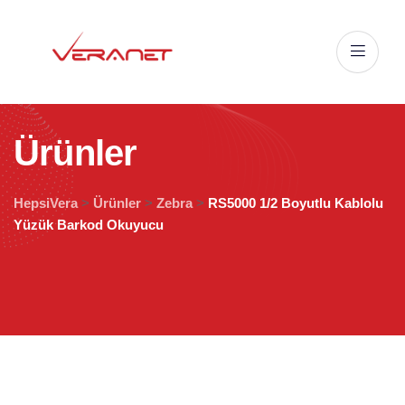
Ü
r
ü
n
l
e
r
HepsiVera
>
Ürünler
>
Zebra
>
RS5000 1/2 Boyutlu Kablolu
Yüzük Barkod Okuyucu