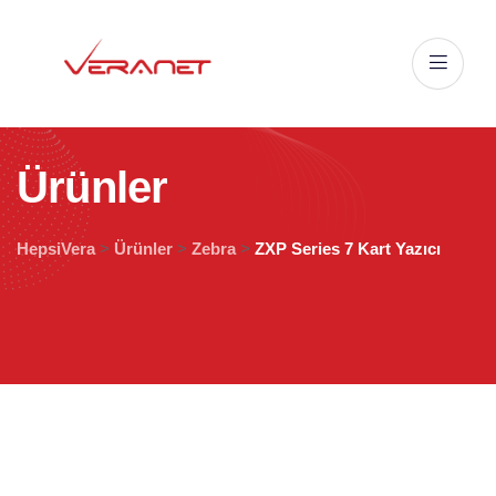
Ü
r
ü
n
l
e
r
HepsiVera
>
Ürünler
>
Zebra
>
ZXP Series 7 Kart Yazıcı