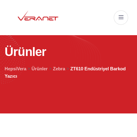
Ü
r
ü
n
l
e
r
HepsiVera
>
Ürünler
>
Zebra
>
ZT610 Endüstriyel Barkod
Yazıcı