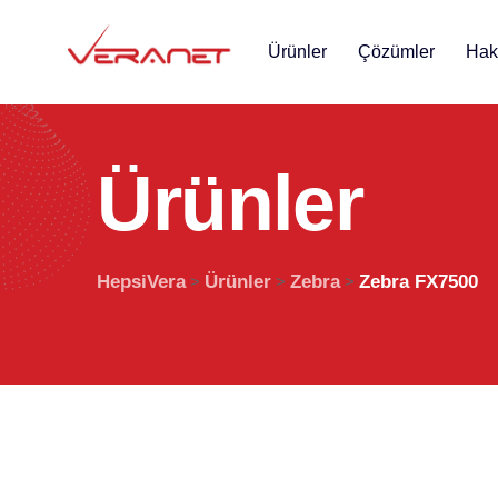
Ürünler
Çözümler
Hak
Ü
r
ü
n
l
e
r
HepsiVera
Ürünler
Zebra
Zebra FX7500
>
>
>