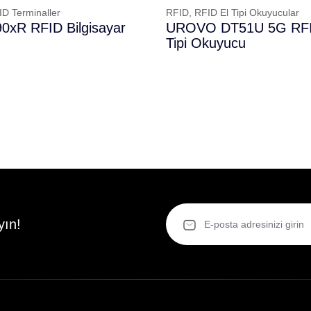
ID Terminaller
RFID,
RFID El Tipi Okuyucular
xR RFID Bilgisayar
UROVO DT51U 5G RFI
Tipi Okuyucu
yın!