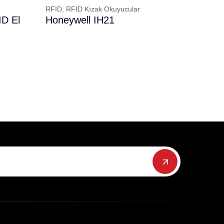
RFID,
RFID Kızak Okuyucular
D El
Honeywell IH21