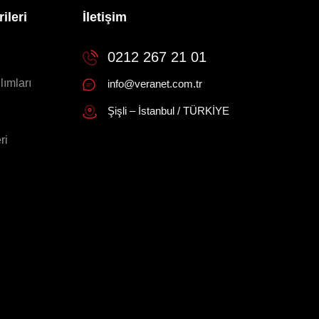
ileri
İletişim
0212 267 21 01
lımları
info@veranet.com.tr
Şişli – İstanbul / TÜRKİYE
ri