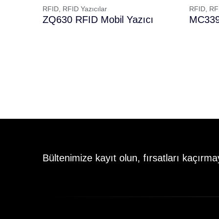
RFID,
RFID Yazıcılar
RFID,
RF
ZQ630 RFID Mobil Yazıcı
MC3390
Bültenimize kayıt olun, fırsatları kaçırma