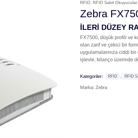
RFID
,
RFID Sabit Okuyucular
Zebra FX75
İLERİ DÜZEY R
FX7500, düşük profili ve k
olan zarif ve çekici bir form 
uygulamalarınıza ciddi bir d
işlevle, bilanço üzerinde d
Kategoriler:
,
RFID
RFID S
Marka:
Zebra