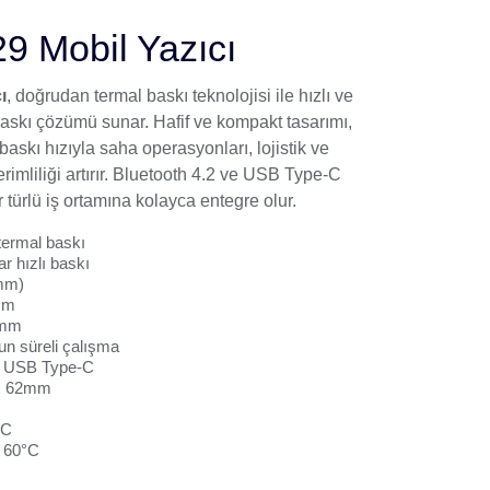
 Mobil Yazıcı
ı
, doğrudan termal baskı teknolojisi ile hızlı ve
skı çözümü sunar. Hafif ve kompakt tasarımı,
askı hızıyla saha operasyonları, lojistik ve
imliliği artırır. Bluetooth 4.2 ve USB Type-C
 türlü iş ortamına kolayca entegre olur.
termal baskı
r hızlı baskı
/mm)
mm
0mm
un süreli çalışma
1, USB Type-C
x 62mm
°C
~ 60°C