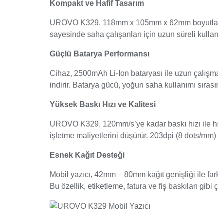
Kompakt ve Hafif Tasarım
UROVO K329, 118mm x 105mm x 62mm boyutları ve ya
sayesinde saha çalışanları için uzun süreli kullan
Güçlü Batarya Performansı
Cihaz, 2500mAh Li-Ion bataryası ile uzun çalışma s
indirir. Batarya gücü, yoğun saha kullanımı sırası
Yüksek Baskı Hızı ve Kalitesi
UROVO K329, 120mm/s’ye kadar baskı hızı ile hızl
işletme maliyetlerini düşürür. 203dpi (8 dots/mm)
Esnek Kağıt Desteği
Mobil yazıcı, 42mm – 80mm kağıt genişliği ile fa
Bu özellik, etiketleme, fatura ve fiş baskıları gibi