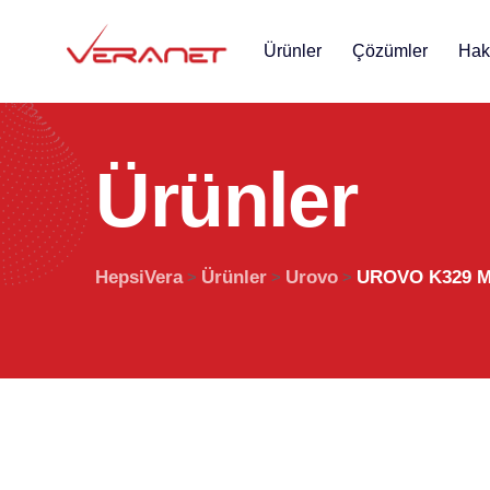
Ürünler
Çözümler
Hak
Ü
r
ü
n
l
e
r
HepsiVera
Ürünler
Urovo
UROVO K329 Mo
>
>
>