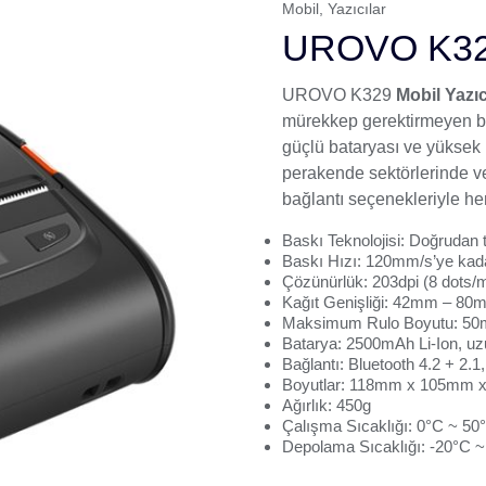
Mobil
,
Yazıcılar
UROVO K329
UROVO
K329
Mobil Yazıc
mürekkep gerektirmeyen ba
güçlü bataryası ve yüksek b
perakende sektörlerinde ver
bağlantı seçenekleriyle her
Baskı Teknolojisi: Doğrudan 
Baskı Hızı: 120mm/s’ye kada
Çözünürlük: 203dpi (8 dots
Kağıt Genişliği: 42mm – 80
Maksimum Rulo Boyutu: 5
Batarya: 2500mAh Li-Ion, uz
Bağlantı: Bluetooth 4.2 + 2.
Boyutlar: 118mm x 105mm 
Ağırlık: 450g
Çalışma Sıcaklığı: 0°C ~ 50
Depolama Sıcaklığı: -20°C 