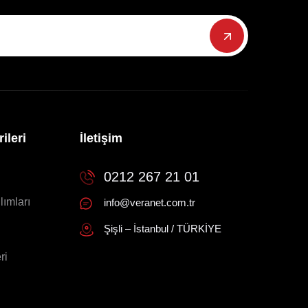
ileri
İletişim
0212 267 21 01
lımları
info@veranet.com.tr
Şişli – İstanbul / TÜRKİYE
ri