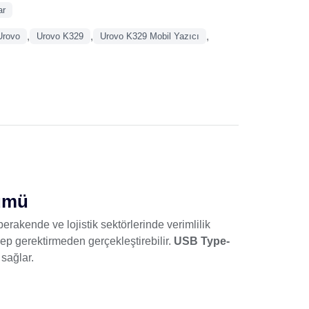
ar
,
,
,
Urovo
Urovo K329
Urovo K329 Mobil Yazıcı
zümü
rakende ve lojistik sektörlerinde verimlilik
kep gerektirmeden gerçekleştirebilir.
USB Type-
sağlar.