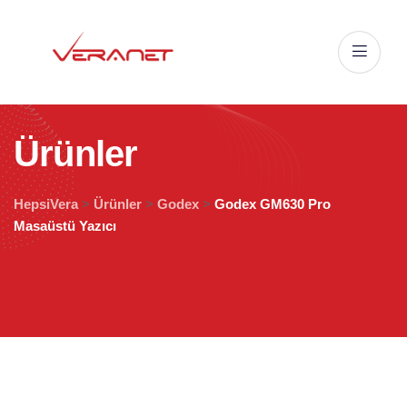
Ü
r
ü
n
l
e
r
HepsiVera
>
Ürünler
>
Godex
>
Godex GM630 Pro
Masaüstü Yazıcı