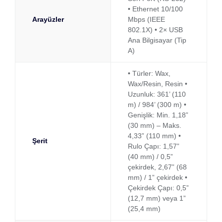
• Ethernet 10/100
Arayüzler
Mbps (IEEE
802.1X) • 2× USB
Ana Bilgisayar (Tip
A)
• Türler: Wax,
Wax/Resin, Resin •
Uzunluk: 361’ (110
m) / 984’ (300 m) •
Genişlik: Min. 1,18”
(30 mm) – Maks.
4,33” (110 mm) •
Şerit
Rulo Çapı: 1,57”
(40 mm) / 0,5”
çekirdek, 2,67” (68
mm) / 1” çekirdek •
Çekirdek Çapı: 0,5”
(12,7 mm) veya 1”
(25,4 mm)