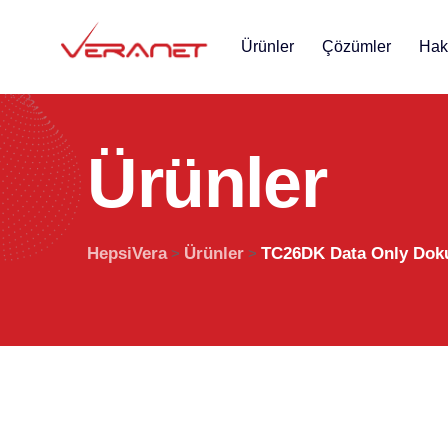
Ürünler
Çözümler
Hak
Ü
r
ü
n
l
e
r
HepsiVera
Ürünler
TC26DK Data Only Doku
>
>