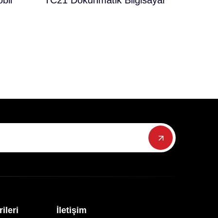
bil
TC21 Dokunmatik Bilgisayar
ileri
İletişim