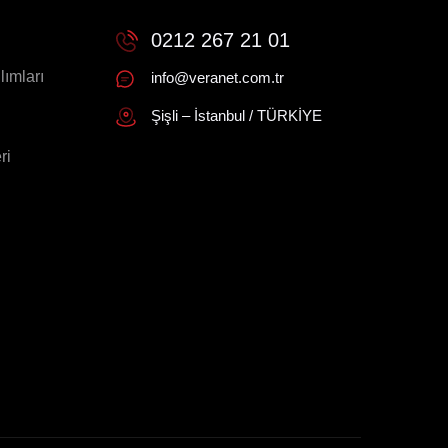
0212 267 21 01
lımları
info@veranet.com.tr
Şişli – İstanbul / TÜRKİYE
ri