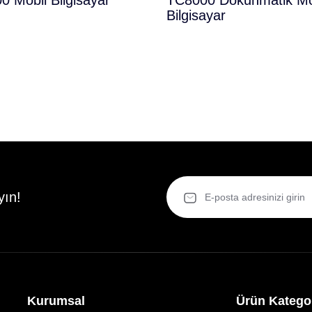
 Mobil Bilgisayar
TC8000 Dokunmatik Mo
Bilgisayar
yın!
Kurumsal
Ürün Kategor