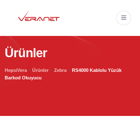
Ü
r
ü
n
l
e
r
HepsiVera
>
Ürünler
>
Zebra
>
RS4000 Kablolu Yüzük
Barkod Okuyucu