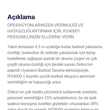
Açıklama
OPERASYONLARINIZDA VERİMLİLİĞİ VE
HATASIZLIĞI ARTIRMAK İÇİN, RS4000’İ
PERSONELİNİZİN ELLERİNE VERİN
Yakın temastan 4.5 m uzaklığa kadar barkod yakalama
özelliği, barkodları ilk seferde yakalamak için kolay
hedefleme sağlayan parlak bir okuma çizgisi ve çok
çeşitli okuma özelliği için destek sunan Zebra’nın
patentli Uyarlanır Barkod Tarama teknolojisiyle,
RS4000 1 boyutlu yüzük barkod okuyucu personel
verimliliğini ve hatasızlığı artırır.
Zebra’nın çok modlu çözümünü kullanmak suretiyle,
personel verimliliğini 15% artırabilirsiniz; bu da tipik
sadece konuşma özellikli giyilebilir cihazlardan 39%
daha düşük bir orandır. WT6000 giyilebilir bilgisayarı