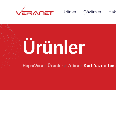
Ürünler
Çözümler
Hak
Ü
r
ü
n
l
e
r
HepsiVera
Ürünler
Zebra
Kart Yazıcı Tem
>
>
>