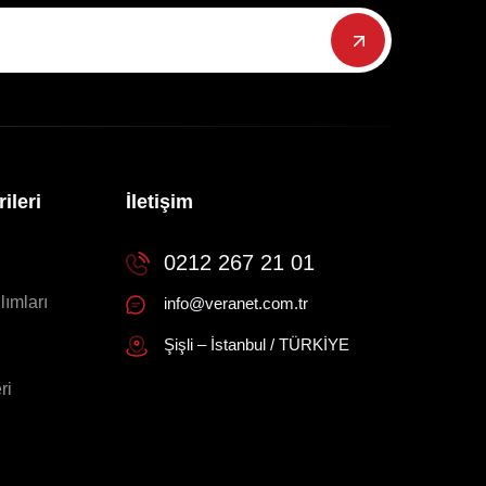
ileri
İletişim
0212 267 21 01
lımları
info@veranet.com.tr
Şişli – İstanbul / TÜRKİYE
ri