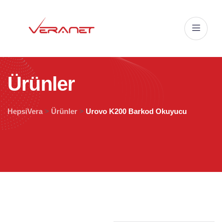
Ü
r
ü
n
l
e
r
HepsiVera
>
Ürünler
>
Urovo K200 Barkod Okuyucu