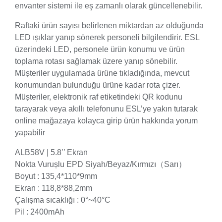
envanter sistemi ile eş zamanlı olarak güncellenebilir.
Raftaki ürün sayısı belirlenen miktardan az olduğunda
LED ıșıklar yanıp sönerek personeli bilgilendirir. ESL
üzerindeki LED, personele ürün konumu ve ürün
toplama rotası sağlamak üzere yanıp sönebilir.
Müșteriler uygulamada ürüne tıkladığında, mevcut
konumundan bulunduğu ürüne kadar rota çizer.
Müșteriler, elektronik raf etiketindeki QR kodunu
tarayarak veya akıllı telefonunu ESL’ye yakın tutarak
online mağazaya kolayca girip ürün hakkında yorum
yapabilir
ALB58V | 5.8’’ Ekran
Nokta Vurușlu EPD Siyah/Beyaz/Kırmızı（Sarı）
Boyut : 135,4*110*9mm
Ekran : 118,8*88,2mm
Çalıșma sıcaklığı : 0°~40°C
Pil : 2400mAh