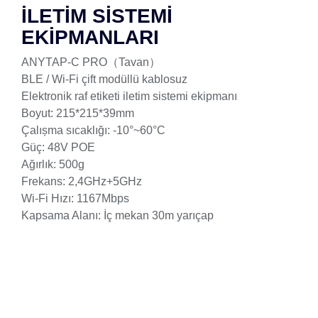
İLETİM SİSTEMİ
EKİPMANLARI
ANYTAP-C PRO（Tavan）
BLE / Wi-Fi çift modüllü kablosuz
Elektronik raf etiketi iletim sistemi ekipmanı
Boyut: 215*215*39mm
Çalıșma sıcaklığı: -10°~60°C
Güç: 48V POE
Ağırlık: 500g
Frekans: 2,4GHz+5GHz
Wi-Fi Hızı: 1167Mbps
Kapsama Alanı: İç mekan 30m yarıçap