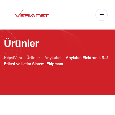
Ü
r
ü
n
l
e
r
HepsiVera
>
Ürünler
>
AnyLabel
>
Anylabel Elektronik Raf
Etiketi ve İletim Sistemi Ekipmanı