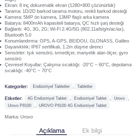
Ekran: 8 inç dokunmatik ekran (1280×800 çözünürlük)
Tarama: 1D/2D barkod tarama motoru, renkli barkod desteği
Kamera: 5MP ön kamera, 13MP flaşlı arka kamera
Batarya: 8400mAh kapasiteli batarya, QC hızlı şarj desteği
Bağlantı: 4G, 3G, 2G; Wi-Fi 2.4G/5G (802.11a/b/g/n/ac/ax),
Bluetooth 5.0
Konumlandırma: GPS, A-GPS, BEIDOU, GLONASS, Galileo
Dayanıklılık: IP67 sertifikalı, 1.2m düşme direnci
Sensörler: Işık sensörü, ivmeölçer, manyetik alan ölçer, gyro
sensörü
Çevresel Koşullar: Çalışma sıcaklığı: -20°C ~ 60°C, depolama
sıcaklığı: -40°C ~ 70°C
Kategoriler:
,
Endüstriyel Tabletler
Tabletler
Etiketler:
,
,
,
4G Endüstriyel Tablet
Endüstriyel Tablet
Urovo
,
Urovo P8100
UROVO P8100 4G Endüstriyel Tablet
Marka:
Urovo
Açıklama
Ek bilgi