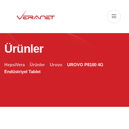
Ü
r
ü
n
l
e
r
HepsiVera
>
Ürünler
>
Urovo
>
UROVO P8100 4G
Endüstriyel Tablet