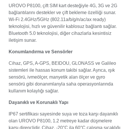
UROVO P8100, çift SIM kart desteğiyle 4G, 3G ve 2G
bağlantılarını destekler ve çift bekleme özelliği sunar.
Wi-Fi 2.4GHz/5GHz (802.11a/b/g/n/ac/ax ready)
teknolojisi, hızlı ve güvenilir kablosuz bağlantı sağlar.
Bluetooth 5.0 teknolojisi, diğer cihazlarla kesintisiz
iletişim sunar.
Konumlandırma ve Sensörler
Cihaz, GPS, A-GPS, BEIDOU, GLONASS ve Galileo
sistemleri ile hassas konum takibi sağlar. Ayrıca, ışık
sensörü, ivmeölçer, manyetik alan ölçer ve gyro
sensörü gibi donanımlarıyla saha operasyonlarında
kullanım kolaylığı sağlar.
Dayanıklı ve Korunaklı Yapı
IP67 sertifikası sayesinde suya ve toza karşı dayanıklı
olan UROVO P8100, 1.2 metreye kadar düşmelere
karşı dirençlidir. Cihaz, -20°C ila 60°C çalışma sıcaklığı