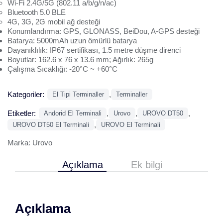
Wi-Fi 2.4G/5G (802.11 a/b/g/n/ac)
Bluetooth 5.0 BLE
4G, 3G, 2G mobil ağ desteği
Konumlandırma: GPS, GLONASS, BeiDou, A-GPS desteği
Batarya: 5000mAh uzun ömürlü batarya
Dayanıklılık: IP67 sertifikası, 1.5 metre düşme direnci
Boyutlar: 162.6 x 76 x 13.6 mm; Ağırlık: 265g
Çalışma Sıcaklığı: -20°C ~ +60°C
Kategoriler:
,
El Tipi Terminaller
Terminaller
Etiketler:
,
,
,
Andorid El Terminali
Urovo
UROVO DT50
,
UROVO DT50 El Terminali
UROVO El Terminali
Marka:
Urovo
Açıklama
Ek bilgi
Açıklama