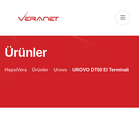
Ü
r
ü
n
l
e
r
HepsiVera
>
Ürünler
>
Urovo
>
UROVO DT50 El Terminali