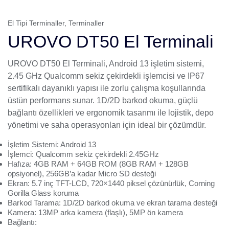
El Tipi Terminaller
,
Terminaller
UROVO DT50 El Terminali
UROVO
DT50
El Terminali
, Android 13 işletim sistemi,
2.45 GHz Qualcomm sekiz çekirdekli işlemcisi ve IP67
sertifikalı dayanıklı yapısı ile zorlu çalışma koşullarında
üstün performans sunar. 1D/2D barkod okuma, güçlü
bağlantı özellikleri ve ergonomik tasarımı ile lojistik, depo
yönetimi ve saha operasyonları için ideal bir çözümdür.
İşletim Sistemi: Android 13
İşlemci: Qualcomm sekiz çekirdekli 2.45GHz
Hafıza: 4GB RAM + 64GB ROM (8GB RAM + 128GB
opsiyonel), 256GB’a kadar Micro SD desteği
Ekran: 5.7 inç TFT-LCD, 720×1440 piksel çözünürlük, Corning
Gorilla Glass koruma
Barkod Tarama: 1D/2D barkod okuma ve ekran tarama desteği
Kamera: 13MP arka kamera (flaşlı), 5MP ön kamera
Bağlantı: